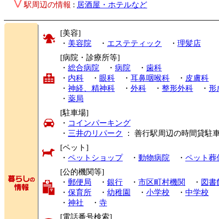
駅周辺の情報
:
居酒屋・ホテルなど
[美容]
・
美容院
・
エステティック
・
理髪店
[病院・診療所等]
・
総合病院
・
病院
・
歯科
・
内科
・
眼科
・
耳鼻咽喉科
・
皮膚科
・
神経、精神科
・
外科
・
整形外科
・
形
・
薬局
[駐車場]
・
コインパーキング
・
三井のリパーク
： 善行駅周辺の時間貸駐
[ペット]
・
ペットショップ
・
動物病院
・
ペット葬
[公的機関等]
・
郵便局
・
銀行
・
市区町村機関
・
図書
・
保育所
・
幼稚園
・
小学校
・
中学校
・
神社
・
寺
[電話番号検索]