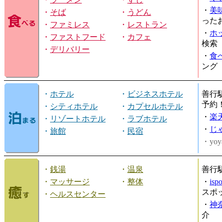
・
美
・
そば
・
うどん
った
・
ファミレス
・
レストラン
・
ホ
・
ファストフード
・
カフェ
検索
・
デリバリー
・
食
ング
・
ホテル
・
ビジネスホテル
善行
予約
・
シティホテル
・
カプセルホテル
・
楽
・
リゾートホテル
・
ラブホテル
・
じ
・
旅館
・
民宿
・yoy
・
銭湯
・
温泉
善行
・
マッサージ
・
整体
・
is
スポ
・
ヘルスセンター
・
神
介