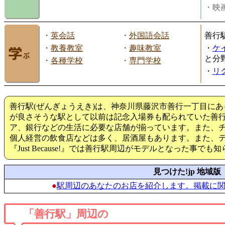
・映画
・
英会話
・
外国語会話
善行
・
教養教室
・
趣味教室
・
ケ
と分
・
各種学校
・
専門学校
・
リ
善行駅(ぜんぎょうえき)は、神奈川県藤沢市善行一丁目に
が良さそうな駅として以前は記念入場券も配られていた善
ア、銀行などの生活に必要な店舗が揃っています。また、
個人経営の飲食店などは多く、居酒屋もあります。また、
『Just Because!』では善行駅周辺がモデルとなった事で
見つけた!jp 地域版
●
駅周辺のあなたのお店を紹介します。掲載に
「善行駅」周辺の