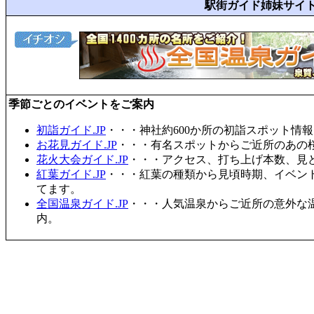
駅街ガイド姉妹サイ
季節ごとのイベントをご案内
初詣ガイド.JP
・・・神社約600か所の初詣スポット情
お花見ガイド.JP
・・・有名スポットからご近所のあの桜
花火大会ガイド.JP
・・・アクセス、打ち上げ本数、見
紅葉ガイド.JP
・・・紅葉の種類から見頃時期、イベン
てます。
全国温泉ガイド.JP
・・・人気温泉からご近所の意外な
内。