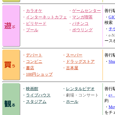
・
カラオケ
・
ゲームセンター
善行
・
インターネットカフェ
・
マンガ喫茶
・
GI
検索
・
ビリヤード
・
パチンコ
・
チ
・
プール
・
ボウリング
・e-N
ース
・
デパート
・
スーパー
善行
・
コンビニ
・
ドラッグストア
・
Shu
・
書店
・
古本屋
・
100円ショップ
・
映画館
・
レンタルビデオ
善行
・
ライブハウス
・劇場・コンサート
・
e
約
・
スタジアム
・
ホール
・
Mov
をチ