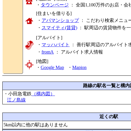
・
タウンページ
： 全国1,100万件のお店
[住まいを借りる]
・
アパマンショップ
： こだわり検索メニュ
・
スマイティ(賃貸)
： 駅周辺の賃貸物件を
[アルバイト]
・
マッハバイト
： 善行駅周辺のアルバイト
・
fromA
：
アルバイト求人情報
[地図]
・
Google Map
・
Mapion
路線の駅名一覧と構内
・小田急電鉄
（構内図）
江ノ島線
近くの駅
5km以内に他の駅はありません