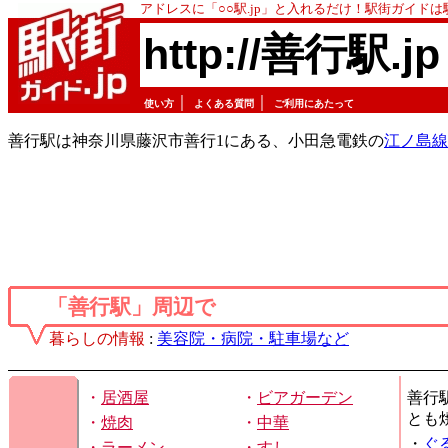
アドレスに「○○駅.jp」と入れるだけ！駅街ガイド
http://善行駅.jp
｜
｜
使い方
よくある質問
ご利用にあたって
善行駅は神奈川県藤沢市善行1にある、小田急電鉄の
江ノ島線
「善行駅」周辺で
暮らしの情報
:
美容院・病院・駐車場など
・
居酒屋
・
ビアガーデン
善行
とも
・
焼肉
・
中華
・
ぐ
・
ラーメン
・
すし